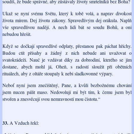
soudíš, že bude správné, aby zůstávaly životy smrtelníků bez Boha?
Ukaž se nyní svému Světu, který k tobě volá, a naprav divokost
života mírem. Dej životu zákony. Spravedlivým dej orákula. Naplň
vše spravedlivou nadějí. A nech lidi bát se soudu Bohů, a oni
nebudou hřešit.
Když se dočkají spravedlivé odplaty, přestanou pak páchat hříchy.
Budou ctít přísahy a žádný z nich nebude ani uvažovat o
svatokrádeži. Nauč je vzdávat díky za dobrodiní, kterého se jim
dostane, abych mohl já, Oheň, s radostí sloužit při obětních
rituálech, aby z oltáře stoupaly k nebi sladkovonné výpary.
Neboť nyní jsem znečištěný, Pane, a kvůli bezbožnému chování
jsem nucen pálit maso. Nedovolují mi být tím, k čemu jsem byl
stvořen a znesvěcují svou nemravností mou čistotu.“
33.
A Vzduch řekl: