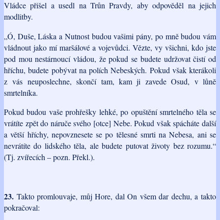
Vládce přišel a usedl na Trůn Pravdy, aby odpověděl na jejich
modlitby.
„Ó, Duše, Láska a Nutnost budou vašimi pány, po mně budou vám
vládnout jako mí maršálové a vojevůdci. Vězte, vy všichni, kdo jste
pod mou nestárnoucí vládou, že pokud se budete udržovat čistí od
hříchu, budete pobývat na polích Nebeských. Pokud však kterákoli
z vás neuposlechne, skončí tam, kam ji zavede Osud, v lůně
smrtelníka.
Pokud budou vaše prohřešky lehké, po opuštění smrtelného těla se
vrátíte zpět do náruče svého [otce] Nebe. Pokud však spácháte další
a větší hříchy, nepovznesete se po tělesné smrti na Nebesa, ani se
nevrátíte do lidského těla, ale budete putovat životy bez rozumu.“
(Tj. zvířecích – pozn. Překl.).
23.
Takto promlouvaje, můj Hore, dal On všem dar dechu, a takto
pokračoval: