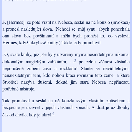
5.
[Hermes], se poté vrátil na Nebesa, seslal na ně kouzlo (invokací)
a pronesl následující slova. (Nehodí se, můj synu, abych ponechala
ona slova bez povšimnutí a měla bych pronést to, co vyslovil
Hermes, když ukryl své knihy.) Takto tedy promluvil:
„Ó, svaté knihy, jež jste byly utvořeny mýma nesmrtelnýma rukama,
3
dokonalým magickým zaříkáním, …
po celou věčnost zůstaňte
neporušené zubem času a rozkladu! Staňte se neviditelnými,
nenalezitelnými těm, kdo nohou kráčí rovinami této země, a které
Stvořitel nazývá dušemi, dokud jim stará Nebesa nepřinesou
potřebné nástroje.“
Tak promluvil a seslal na ně kouzla svým vlastním způsobem a
bezpečně je uzavřel v jejich vlastních zónách. A dost je už dlouhý
4
čas od chvíle, kdy je ukryl.