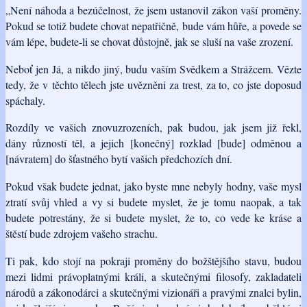
„Není náhoda a bezúčelnost, že jsem ustanovil zákon vaší proměny.
Pokud se totiž budete chovat nepatřičně, bude vám hůře, a povede se
vám lépe, budete-li se chovat důstojně, jak se sluší na vaše zrození.
Neboť jen Já, a nikdo jiný, budu vaším Svědkem a Strážcem. Vězte
tedy, že v těchto tělech jste uvězněni za trest, za to, co jste doposud
spáchaly.
Rozdíly ve vašich znovuzrozeních, pak budou, jak jsem již řekl,
dány růzností těl, a jejich [konečný] rozklad [bude] odměnou a
[návratem] do šťastného bytí vašich předchozích dní.
Pokud však budete jednat, jako byste mne nebyly hodny, vaše mysl
ztratí svůj vhled a vy si budete myslet, že je tomu naopak, a tak
budete potrestány, že si budete myslet, že to, co vede ke kráse a
štěstí bude zdrojem vašeho strachu.
Ti pak, kdo stojí na pokraji proměny do božštějšího stavu, budou
mezi lidmi právoplatnými králi, a skutečnými filosofy, zakladateli
národů a zákonodárci a skutečnými vizionáři a pravými znalci bylin,