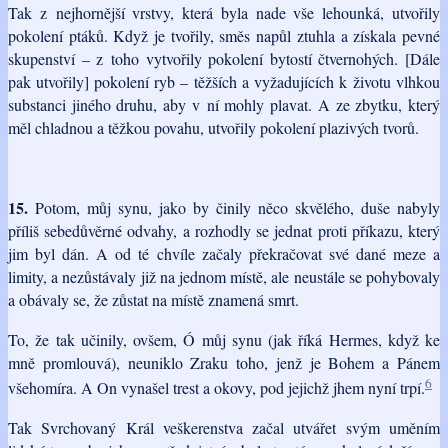
Tak z nejhornější vrstvy, která byla nade vše lehounká, utvořily
pokolení ptáků. Když je tvořily, směs napůl ztuhla a získala pevné
skupenství – z toho vytvořily pokolení bytostí čtvernohých. [Dále
pak utvořily] pokolení ryb – těžších a vyžadujících k životu vlhkou
substanci jiného druhu, aby v ní mohly plavat. A ze zbytku, který
měl chladnou a těžkou povahu, utvořily pokolení plazivých tvorů.
15.
Potom, můj synu, jako by činily něco skvělého, duše nabyly
příliš sebedůvěrné odvahy, a rozhodly se jednat proti příkazu, který
jim byl dán. A od té chvíle začaly překračovat své dané meze a
limity, a nezůstávaly již na jednom místě, ale neustále se pohybovaly
a obávaly se, že zůstat na místě znamená smrt.
To, že tak učinily, ovšem, Ó můj synu (jak říká Hermes, když ke
mně promlouvá), neuniklo Zraku toho, jenž je Bohem a Pánem
6
všehomíra. A On vynašel trest a okovy, pod jejichž jhem nyní trpí.
Tak Svrchovaný Král veškerenstva začal utvářet svým uměním