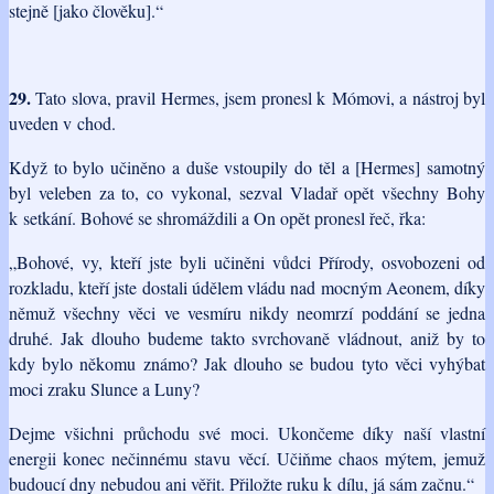
stejně [jako člověku].“
29.
Tato slova, pravil Hermes, jsem pronesl k Mómovi, a nástroj byl
uveden v chod.
Když to bylo učiněno a duše vstoupily do těl a [Hermes] samotný
byl veleben za to, co vykonal, sezval Vladař opět všechny Bohy
k setkání. Bohové se shromáždili a On opět pronesl řeč, řka:
„Bohové, vy, kteří jste byli učiněni vůdci Přírody, osvobozeni od
rozkladu, kteří jste dostali údělem vládu nad mocným Aeonem, díky
němuž všechny věci ve vesmíru nikdy neomrzí poddání se jedna
druhé. Jak dlouho budeme takto svrchovaně vládnout, aniž by to
kdy bylo někomu známo? Jak dlouho se budou tyto věci vyhýbat
moci zraku Slunce a Luny?
Dejme všichni průchodu své moci. Ukončeme díky naší vlastní
energii konec nečinnému stavu věcí. Učiňme chaos mýtem, jemuž
budoucí dny nebudou ani věřit. Přiložte ruku k dílu, já sám začnu.“