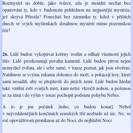
Rozmyslel sis dobře, jako tvůrce, zda je moudré nechat bez
opatrování ty, kdo v budoucnu pohlédnou na nejjasnější mystéria,
jež skrývá Příroda? Ponecháš bez zármutku ty, kdož v příštích
dnech ve svých myšlenkách dosáhnou mystérií mimo pozemskou
říši?
26.
Lidé budou vykopávat kořeny rostlin a odhalí vlastnosti jejich
šťáv. Lidé prozkoumají povahu kamenů. Lidé budou pitvat nejen
nemyslící zvířata, ale i sebe samé, v touze poznat, jak jsou stvořeni.
Natáhnou se svýma rukama dokonce do moří, a pokácejí lesy, které
sami nesadili, aby se přeplavili do jiných zemí. Lidé budou hledat
také vnitřní svět svatých míst, kam nelze vkročit nohou, a poženou
se za nimi i do výšin v touze pochopit podstatu pohybu Nebes.
A to je jen počátek [toho, co budou konat]. Neboť
v nejvzdálenějších končinách zemských říší nezbude už nic. Ne, ve
své opovážlivosti proniknou až do Noci, do nejhlubší Noci.