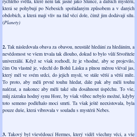
rychlého světla, které není tak jasné jako Slunce, a dalších mystérií,
která se pohybují po Nebesích spořádaným způsobem a v daných
obdobích, a která mají vliv na řád věcí dole, čímž jim dodávají sílu.
(
Planety)
2.
Tak následovala obava za obavou, neustálé hledání za hledáním, a
nevědomost ve všem trvala tak dlouho, dokud to bylo vůlí Stvořitele
univerzálií. Když se však rozhodl, že je vhodné, aby se projevilo,
čím On vlastně je, vdechl do Bohů Lásku a plnou měrou vléval jas,
který měl ve svém srdci, do jejich myslí, ve stále větší a větší míře.
To proto, aby měli prvně touhu hledat, dále pak aby měli touhu
nalézat, a nakonec aby měli také sílu dosáhnout úspěchu. To vše,
můj zázraku hodný synu Hore, by však vůbec nebylo možné, kdyby
toto semeno podléhalo moci smrti. Ta však ještě neexistovala, byla
pouze duše, která vibrovala v souladu s mystérii Nebes.
3.
Takový byl vševědoucí Hermes, který viděl všechny věci, a vše