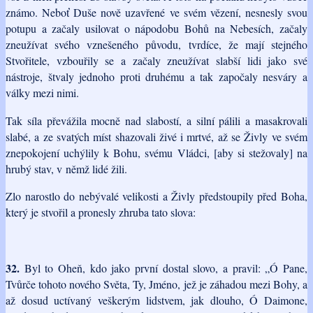
známo. Neboť Duše nově uzavřené ve svém vězení, nesnesly svou
potupu a začaly usilovat o nápodobu Bohů na Nebesích, začaly
zneužívat svého vznešeného původu, tvrdíce, že mají stejného
Stvořitele, vzbouřily se a začaly zneužívat slabší lidi jako své
nástroje, štvaly jednoho proti druhému a tak započaly nesváry a
války mezi nimi.
Tak síla převážila mocně nad slabostí, a silní pálili a masakrovali
slabé, a ze svatých míst shazovali živé i mrtvé, až se Živly ve svém
znepokojení uchýlily k Bohu, svému Vládci, [aby si stežovaly] na
hrubý stav, v němž lidé žili.
Zlo narostlo do nebývalé velikosti a Živly předstoupily před Boha,
který je stvořil a pronesly zhruba tato slova:
32.
Byl to Oheň, kdo jako první dostal slovo, a pravil: „Ó Pane,
Tvůrče tohoto nového Světa, Ty, Jméno, jež je záhadou mezi Bohy, a
až dosud uctívaný veškerým lidstvem, jak dlouho, Ó Daimone,