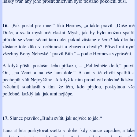
lidský tvar, aby jeho prostřednictvím bylo trestáno pokolení duší.
16.
„Pak poslal pro mne,“ říká Hermes, „a takto pravil: ‚Duše mé
Duše, a svatá mysli mé vlastní Mysli, jak by bylo možno spatřit
přírodu se všemi věcmi tam dole, pokud zůstane v šeru? Jak dlouho
zůstane toto dílo v nečinnosti a zbaveno chvály? Přiveď mi nyní
všechny Bohy Nebeské,‘ pravil Bůh.“ – podle Hermova vyprávění.
A když přišli, poslušni Jeho příkazu, – „Pohlédněte dolů,“ pravil
On, „na Zemi a na vše tam dole.“ A oni v té chvíli spatřili a
pochopili vůli Nejvyššího. A když k nim promluvil ohledně lidstva,
[všichni] souhlasili s tím, že těm, kdo přijdou, poskytnou vše
potřebné, každý tak, jak umí nejlépe.
17.
Slunce pravilo: „Budu svítit, jak nejvíce to jde.“
Luna slíbila poskytovat světlo v době, kdy slunce zapadne, a také