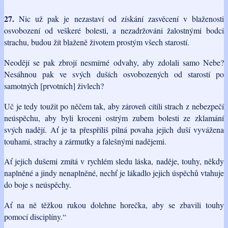
27.
Nic už pak je nezastaví od získání zasvěcení v blaženosti
osvobození od veškeré bolesti, a nezadržováni žalostnými bodci
strachu, budou žít blaženě životem prostým všech starostí.
Neodějí se pak zbrojí nesmírné odvahy, aby zdolali samo Nebe?
Nesáhnou pak ve svých duších osvobozených od starostí po
samotných [prvotních] živlech?
Uč je tedy toužit po něčem tak, aby zároveň cítili strach z nebezpečí
neúspěchu, aby byli kroceni ostrým zubem bolesti ze zklamání
svých nadějí. Ať je ta přespříliš pilná povaha jejich duší vyvážena
touhami, strachy a zármutky a falešnými nadějemi.
Ať jejich dušemi zmítá v rychlém sledu láska, naděje, touhy, někdy
naplněné a jindy nenaplněné, nechť je lákadlo jejich úspěchů vtahuje
do boje s neúspěchy.
Ať na ně těžkou rukou dolehne horečka, aby se zbavili touhy
pomocí disciplíny.“