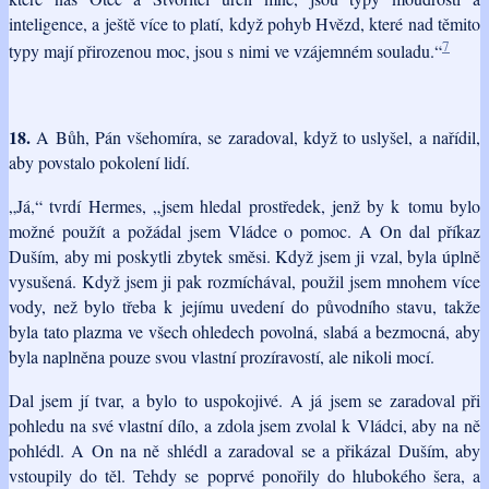
inteligence, a ještě více to platí, když pohyb Hvězd, které nad těmito
7
typy mají přirozenou moc, jsou s nimi ve vzájemném souladu.“
18.
A Bůh, Pán všehomíra, se zaradoval, když to uslyšel, a nařídil,
aby povstalo pokolení lidí.
„Já,“ tvrdí Hermes, „jsem hledal prostředek, jenž by k tomu bylo
možné použít a požádal jsem Vládce o pomoc. A On dal příkaz
Duším, aby mi poskytli zbytek směsi. Když jsem ji vzal, byla úplně
vysušená. Když jsem ji pak rozmíchával, použil jsem mnohem více
vody, než bylo třeba k jejímu uvedení do původního stavu, takže
byla tato plazma ve všech ohledech povolná, slabá a bezmocná, aby
byla naplněna pouze svou vlastní prozíravostí, ale nikoli mocí.
Dal jsem jí tvar, a bylo to uspokojivé. A já jsem se zaradoval při
pohledu na své vlastní dílo, a zdola jsem zvolal k Vládci, aby na ně
pohlédl. A On na ně shlédl a zaradoval se a přikázal Duším, aby
vstoupily do těl. Tehdy se poprvé ponořily do hlubokého šera, a