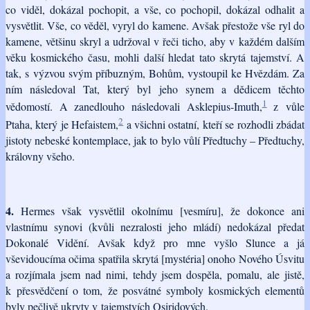
co viděl, dokázal pochopit, a vše, co pochopil, dokázal odhalit a
vysvětlit. Vše, co věděl, vyryl do kamene. Avšak přestože vše ryl do
kamene, většinu skryl a udržoval v řeči ticho, aby v každém dalším
věku kosmického času, mohli další hledat tato skrytá tajemství. A
tak, s výzvou svým příbuzným, Bohům, vystoupil ke Hvězdám. Za
ním následoval Tat, který byl jeho synem a dědicem těchto
1
vědomostí. A zanedlouho následovali Asklepius-Imuth,
z vůle
2
Ptaha, který je Hefaistem,
a všichni ostatní, kteří se rozhodli zbádat
jistoty nebeské kontemplace, jak to bylo vůlí Předtuchy – Předtuchy,
královny všeho.
4.
Hermes však vysvětlil okolnímu [vesmíru], že dokonce ani
vlastnímu synovi (kvůli nezralosti jeho mládí) nedokázal předat
Dokonalé Vidění. Avšak když pro mne vyšlo Slunce a já
vševidoucíma očima spatřila skrytá [mystéria] onoho Nového Úsvitu
a rozjímala jsem nad nimi, tehdy jsem dospěla, pomalu, ale jistě,
k přesvědčení o tom, že posvátné symboly kosmických elementů
byly pečlivě ukryty v tajemstvích Osiridových.