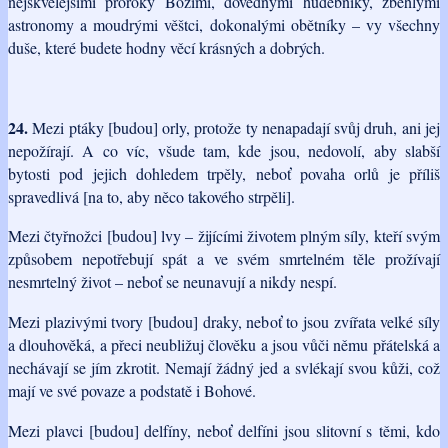
nejskvělejšími proroky Božími, dovednými hudebníky, zběhlými
astronomy a moudrými věštci, dokonalými obětníky – vy všechny
duše, které budete hodny věcí krásných a dobrých.
24.
Mezi ptáky [budou] orly, protože ty nenapadají svůj druh, ani jej
nepožírají. A co víc, všude tam, kde jsou, nedovolí, aby slabší
bytosti pod jejich dohledem trpěly, neboť povaha orlů je příliš
spravedlivá [na to, aby něco takového strpěli].
Mezi čtyřnožci [budou] lvy – žijícími životem plným síly, kteří svým
způsobem nepotřebují spát a ve svém smrtelném těle prožívají
nesmrtelný život – neboť se neunavují a nikdy nespí.
Mezi plazivými tvory [budou] draky, neboť to jsou zvířata velké síly
a dlouhověká, a přeci neubližuj člověku a jsou vůči němu přátelská a
nechávají se jím zkrotit. Nemají žádný jed a svlékají svou kůži, což
mají ve své povaze a podstatě i Bohové.
Mezi plavci [budou] delfíny, neboť delfíni jsou slitovní s těmi, kdo