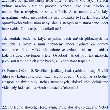
21.
Naše oči již nespatřují Boží duše. V těchto vodnatých sférách
vidíme našeho vlastního praotce, Nebesa, jako cosi malého a
nepatrného a rozplyneme se v nářcích. A nastanou chvíle, kdy
nespatříme vůbec nic, neboť na nás ubožátka byl seslán trest. Dar
opravdového vidění nám nebyl dán, a nebylo nám umožněno vidět
beze světla. Okna to jsou, a nikoli oči!
Jak zoufalé budeme, když uslyšíme dech našich příbuzných na
vzduchu, a když s nimi nebudeme moci dýchat! Za domov
nebudeme mít ten velký svět nahoře ve vzduchu, ale malou oblast
kolem srdce, uzavřenou v těle. Osvoboď nás od pout tak nízkých,
jako jsou tato, do nich jsme klesly, a ukonči naše trápení!
Ó, Pane a Otče, náš Stvořiteli, jestliže jsi tak rychle zlhostejněl vůči
dílu své vlastní ruky, urči meze našeho utrpení! Uznej nás za hodny
alespoň nějakých slov, třebas nemnohých, dokud ještě dokážeme
vidět celý řád světa na všech stranách všehomíra!“
22.
Po těchto slovech, Hore, synu, Duše dostaly, co žádaly. Neboť