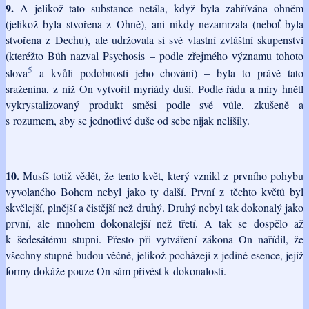
9.
A jelikož tato substance netála, když byla zahřívána ohněm
(jelikož byla stvořena z Ohně), ani nikdy nezamrzala (neboť byla
stvořena z Dechu), ale udržovala si své vlastní zvláštní skupenství
(kteréžto Bůh nazval Psychosis – podle zřejmého významu tohoto
5
slova
a kvůli podobnosti jeho chování) – byla to právě tato
sraženina, z níž On vytvořil myriády duší. Podle řádu a míry hnětl
vykrystalizovaný produkt směsi podle své vůle, zkušeně a
s rozumem, aby se jednotlivé duše od sebe nijak nelišily.
10.
Musíš totiž vědět, že tento květ, který vznikl z prvního pohybu
vyvolaného Bohem nebyl jako ty další. První z těchto květů byl
skvělejší, plnější a čistější než druhý. Druhý nebyl tak dokonalý jako
první, ale mnohem dokonalejší než třetí. A tak se dospělo až
k šedesátému stupni. Přesto při vytváření zákona On nařídil, že
všechny stupně budou věčné, jelikož pocházejí z jediné esence, jejíž
formy dokáže pouze On sám přivést k dokonalosti.