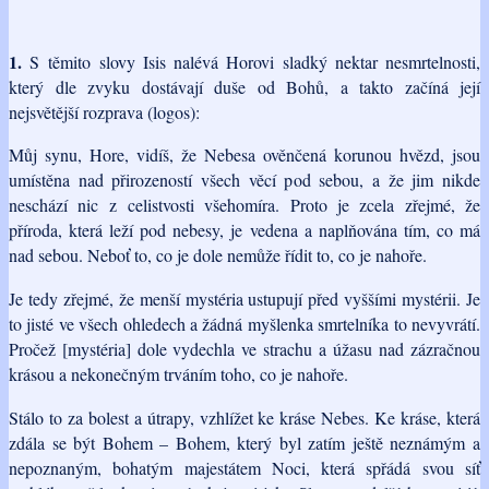
1.
S těmito slovy Isis nalévá Horovi sladký nektar nesmrtelnosti,
který dle zvyku dostávají duše od Bohů, a takto začíná její
nejsvětější rozprava (logos):
Můj synu, Hore, vidíš, že Nebesa ověnčená korunou hvězd, jsou
umístěna nad přirozeností všech věcí pod sebou, a že jim nikde
neschází nic z celistvosti všehomíra. Proto je zcela zřejmé, že
příroda, která leží pod nebesy, je vedena a naplňována tím, co má
nad sebou. Neboť to, co je dole nemůže řídit to, co je nahoře.
Je tedy zřejmé, že menší mystéria ustupují před vyššími mystérii. Je
to jisté ve všech ohledech a žádná myšlenka smrtelníka to nevyvrátí.
Pročež [mystéria] dole vydechla ve strachu a úžasu nad zázračnou
krásou a nekonečným trváním toho, co je nahoře.
Stálo to za bolest a útrapy, vzhlížet ke kráse Nebes. Ke kráse, která
zdála se být Bohem – Bohem, který byl zatím ještě neznámým a
nepoznaným, bohatým majestátem Noci, která spřádá svou síť