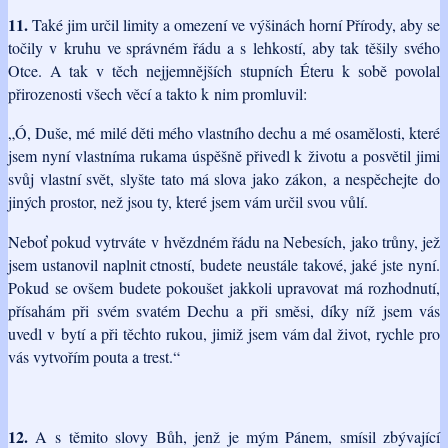
11.
Také jim určil limity a omezení ve výšinách horní Přírody, aby se
točily v kruhu ve správném řádu a s lehkostí, aby tak těšily svého
Otce. A tak v těch nejjemnějších stupních Éteru k sobě povolal
přirozenosti všech věcí a takto k nim promluvil:
„Ó, Duše, mé milé děti mého vlastního dechu a mé osamělosti, které
jsem nyní vlastníma rukama úspěšně přivedl k životu a posvětil jimi
svůj vlastní svět, slyšte tato má slova jako zákon, a nespěchejte do
jiných prostor, než jsou ty, které jsem vám určil svou vůlí.
Neboť pokud vytrváte v hvězdném řádu na Nebesích, jako trůny, jež
jsem ustanovil naplnit ctností, budete neustále takové, jaké jste nyní.
Pokud se ovšem budete pokoušet jakkoli upravovat má rozhodnutí,
přísahám při svém svatém Dechu a při směsi, díky níž jsem vás
uvedl v bytí a při těchto rukou, jimiž jsem vám dal život, rychle pro
vás vytvořím pouta a trest.“
12.
A s těmito slovy Bůh, jenž je mým Pánem, smísil zbývající