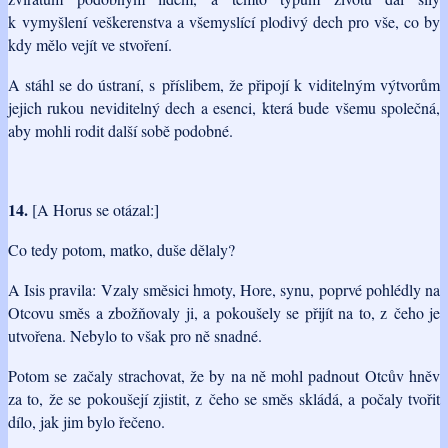
k vymyšlení veškerenstva a všemyslící plodivý dech pro vše, co by
kdy mělo vejít ve stvoření.
A stáhl se do ústraní, s příslibem, že připojí k viditelným výtvorům
jejich rukou neviditelný dech a esenci, která bude všemu společná,
aby mohli rodit další sobě podobné.
14.
[A Horus se otázal:]
Co tedy potom, matko, duše dělaly?
A Isis pravila: Vzaly směsici hmoty, Hore, synu, poprvé pohlédly na
Otcovu směs a zbožňovaly ji, a pokoušely se přijít na to, z čeho je
utvořena. Nebylo to však pro ně snadné.
Potom se začaly strachovat, že by na ně mohl padnout Otcův hněv
za to, že se pokoušejí zjistit, z čeho se směs skládá, a počaly tvořit
dílo, jak jim bylo řečeno.