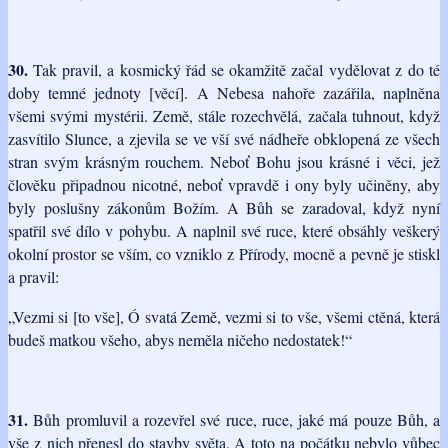
30.
Tak pravil, a kosmický řád se okamžitě začal vydělovat z do té
doby temné jednoty [věcí]. A Nebesa nahoře zazářila, naplněna
všemi svými mystérii. Země, stále rozechvělá, začala tuhnout, když
zasvítilo Slunce, a zjevila se ve vší své nádheře obklopená ze všech
stran svým krásným rouchem. Neboť Bohu jsou krásné i věci, jež
člověku připadnou nicotné, neboť vpravdě i ony byly učiněny, aby
byly poslušny zákonům Božím. A Bůh se zaradoval, když nyní
spatřil své dílo v pohybu. A naplnil své ruce, které obsáhly veškerý
okolní prostor se vším, co vzniklo z Přírody, mocně a pevně je stiskl
a pravil:
„Vezmi si [to vše], Ó svatá Země, vezmi si to vše, všemi ctěná, která
budeš matkou všeho, abys neměla ničeho nedostatek!“
31.
Bůh promluvil a rozevřel své ruce, ruce, jaké má pouze Bůh, a
vše z nich přenesl do stavby světa. A toto na počátku nebylo vůbec