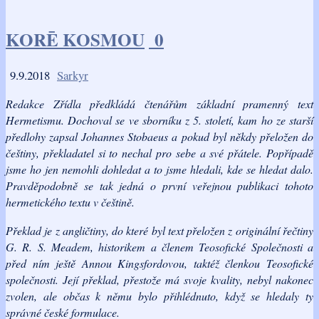
KORĒ KOSMOU
0
9.9.2018
Sarkyr
Redakce Zřídla předkládá čtenářům základní pramenný text
Hermetismu. Dochoval se ve sborníku z 5. století, kam ho ze starší
předlohy zapsal Johannes Stobaeus a pokud byl někdy přeložen do
češtiny, překladatel si to nechal pro sebe a své přátele. Popřípadě
jsme ho jen nemohli dohledat a to jsme hledali, kde se hledat dalo.
Pravděpodobně se tak jedná o první veřejnou publikaci tohoto
hermetického textu v češtině.
Překlad je z angličtiny, do které byl text přeložen z originální řečtiny
G. R. S. Meadem, historikem a členem Teosofické Společnosti a
před ním ještě Annou Kingsfordovou, taktéž členkou Teosofické
společnosti. Její překlad, přestože má svoje kvality, nebyl nakonec
zvolen, ale občas k němu bylo přihlédnuto, když se hledaly ty
správné české formulace.