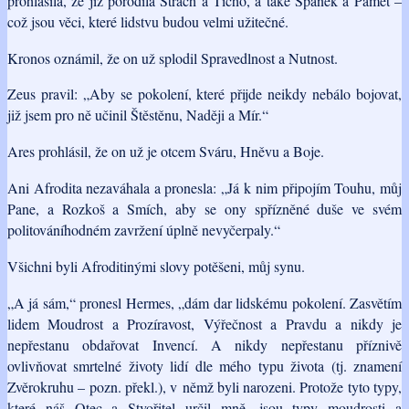
prohlásila, že již porodila Strach a Ticho, a také Spánek a Paměť –
což jsou věci, které lidstvu budou velmi užitečné.
Kronos oznámil, že on už splodil Spravedlnost a Nutnost.
Zeus pravil: „Aby se pokolení, které přijde neikdy nebálo bojovat,
již jsem pro ně učinil Štěstěnu, Naději a Mír.“
Ares prohlásil, že on už je otcem Sváru, Hněvu a Boje.
Ani Afrodita nezaváhala a pronesla: „Já k nim připojím Touhu, můj
Pane, a Rozkoš a Smích, aby se ony spřízněné duše ve svém
politováníhodném zavržení úplně nevyčerpaly.“
Všichni byli Afroditinými slovy potěšeni, můj synu.
„A já sám,“ pronesl Hermes, „dám dar lidskému pokolení. Zasvětím
lidem Moudrost a Prozíravost, Výřečnost a Pravdu a nikdy je
nepřestanu obdařovat Invencí. A nikdy nepřestanu příznivě
ovlivňovat smrtelné životy lidí dle mého typu života (tj. znamení
Zvěrokruhu – pozn. překl.), v němž byli narozeni. Protože tyto typy,
které náš Otec a Stvořitel určil mně, jsou typy moudrosti a