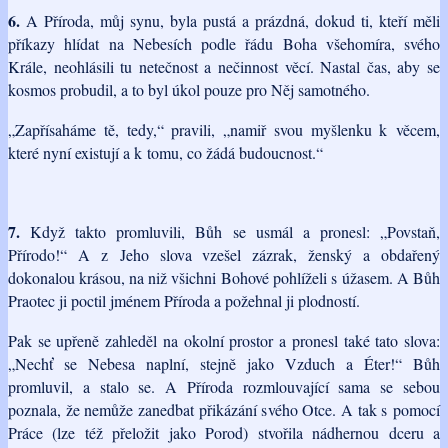
6.
A Příroda, můj synu, byla pustá a prázdná, dokud ti, kteří měli
příkazy hlídat na Nebesích podle řádu Boha všehomíra, svého
Krále, neohlásili tu netečnost a nečinnost věcí. Nastal čas, aby se
kosmos probudil, a to byl úkol pouze pro Něj samotného.
„Zapřísaháme tě, tedy,“ pravili, „namiř svou myšlenku k věcem,
které nyní existují a k tomu, co žádá budoucnost.“
7.
Když takto promluvili, Bůh se usmál a pronesl: „Povstaň,
Přírodo!“ A z Jeho slova vzešel zázrak, ženský a obdařený
dokonalou krásou, na niž všichni Bohové pohlíželi s úžasem. A Bůh
Praotec ji poctil jménem Příroda a požehnal ji plodností.
Pak se upřeně zahleděl na okolní prostor a pronesl také tato slova:
„Nechť se Nebesa naplní, stejně jako Vzduch a Éter!“ Bůh
promluvil, a stalo se. A Příroda rozmlouvající sama se sebou
poznala, že nemůže zanedbat přikázání svého Otce. A tak s pomocí
Práce (lze též přeložit jako Porod) stvořila nádhernou dceru a