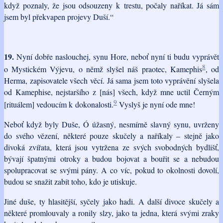
když poznaly, že jsou odsouzeny k trestu, počaly naříkat. Já sám
jsem byl překvapen projevy Duší.“
19.
Nyní dobře naslouchej, synu Hore, neboť nyní ti budu vyprávět
8
o Mystickém Výjevu, o němž slyšel náš praotec, Kamephis
, od
Herma, zapisovatele všech věcí. Já sama jsem toto vyprávění slyšela
od Kamephise, nejstaršího z [nás] všech, když mne uctil Černým
9
[rituálem] vedoucím k dokonalosti.
Vyslyš je nyní ode mne!
Neboť když byly Duše, Ó úžasný, nesmírně slavný synu, uvrženy
do svého vězení, některé pouze skučely a naříkaly – stejně jako
divoká zvířata, která jsou vytržena ze svých svobodných bydlišť,
bývají špatnými otroky a budou bojovat a bouřit se a nebudou
spolupracovat se svými pány. A co víc, pokud to okolnosti dovolí,
budou se snažit zabít toho, kdo je utiskuje.
Jiné duše, ty hlasitější, syčely jako hadi. A další divoce skučely a
některé promlouvaly a ronily slzy, jako ta jedna, která svými zraky