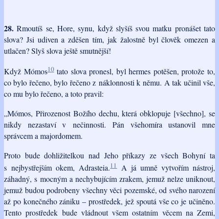
28.
Rmoutíš se, Hore, synu, když slyšíš svou matku pronášet tato
slova? Jsi udiven a zděšen tím, jak žalostně byl člověk omezen a
utlačen? Slyš slova ještě smutnější!
10
Když Mómos
tato slova pronesl, byl hermes potěšen, protože to,
co bylo řečeno, bylo řečeno z náklonnosti k němu. A tak učinil vše,
co mu bylo řečeno, a toto pravil:
„Mómos, Přirozenost Božího dechu, která obklopuje [všechno], se
nikdy nezastaví v nečinnosti. Pán všehomíra ustanovil mne
správcem a majordomem.
Proto bude dohližitelkou nad Jeho příkazy ze všech Bohyní ta
11
s nejbystřejším okem, Adrasteia.
A já umně vytvořím nástroj,
záhadný, s mocným a nechybujícím zrakem, jemuž nelze uniknout,
jemuž budou podrobeny všechny věci pozemské, od svého narození
až po konečného zániku – prostředek, jež spoutá vše co je učiněno.
Tento prostředek bude vládnout všem ostatním věcem na Zemi,