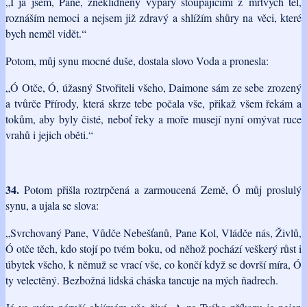
„I já jsem, Pane, zneklidněný výpary stoupajícími z mrtvých těl,
roznáším nemoci a nejsem již zdravý a shlížím shůry na věci, které
bych neměl vidět.“
Potom, můj synu mocné duše, dostala slovo Voda a pronesla:
„Ó Otče, Ó, úžasný Stvořiteli všeho, Daimone sám ze sebe zrozený
a tvůrče Přírody, která skrze tebe počala vše, přikaž všem řekám a
tokům, aby byly čisté, neboť řeky a moře musejí nyní omývat ruce
vrahů i jejich oběti.“
34.
Potom přišla roztrpčená a zarmoucená Země, Ó můj proslulý
synu, a ujala se slova:
„Svrchovaný Pane, Vůdče Nebešťanů, Pane Kol, Vládče nás, Živlů,
Ó otče těch, kdo stojí po tvém boku, od něhož pochází veškerý růst i
úbytek všeho, k němuž se vrací vše, co končí když se dovrší míra, Ó
ty velectěný. Bezbožná lidská cháska tancuje na mých ňadrech.