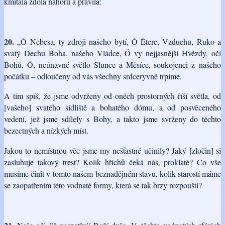
kmitala zdola nahoru a pravila:
20.
„Ó Nebesa, ty zdroji našeho bytí, Ó Étere, Vzduchu, Ruko a
svatý Dechu Boha, našeho Vládce, Ó vy nejjasnější Hvězdy, oči
Bohů, Ó, neúnavné světlo Slunce a Měsíce, soukojenci z našeho
počátku – odloučeny od vás všechny srdceryvně trpíme.
A tím spíš, že jsme odvrženy od oněch prostorných říší světla, od
[vašeho] svatého sídliště a bohatého dómu, a od posvěceného
vedení, jež jsme sdílely s Bohy, a takto jsme svrženy do těchto
bezectných a nízkých míst.
Jakou to nemístnou věc jsme my nešťastné učinily? Jaký [zločin] si
zasluhuje takový trest? Kolik hříchů čeká nás, proklaté? Co vše
musíme činit v tomto našem beznadějném stavu, kolik starostí máme
se zaopatřením této vodnaté formy, která se tak brzy rozpouští?