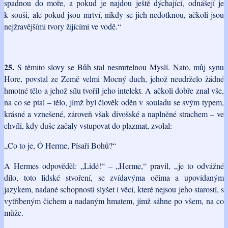
spadnou do moře, a pokud je najdou ještě dýchající, odnášejí je
k souši, ale pokud jsou mrtví, nikdy se jich nedotknou, ačkoli jsou
nejžravějšími tvory žijícími ve vodě.“
25.
S těmito slovy se Bůh stal nesmrtelnou Myslí. Nato, můj synu
Hore, povstal ze Země velmi Mocný duch, jehož neudrželo žádné
hmotné tělo a jehož sílu tvořil jeho intelekt. A ačkoli dobře znal vše,
na co se ptal – tělo, jímž byl člověk oděn v souladu se svým typem,
krásné a vznešené, zároveň však divošské a naplněné strachem – ve
chvíli, kdy duše začaly vstupovat do plazmat, zvolal:
„Co to je, Ó Herme, Písaři Bohů?“
A Hermes odpověděl: „Lidé!“ – „Herme,“ pravil, „je to odvážné
dílo, toto lidské stvoření, se zvídavýma očima a upovídaným
jazykem, nadané schopností slyšet i věci, které nejsou jeho starostí, s
vytříbeným čichem a nadaným hmatem, jímž sáhne po všem, na co
může.