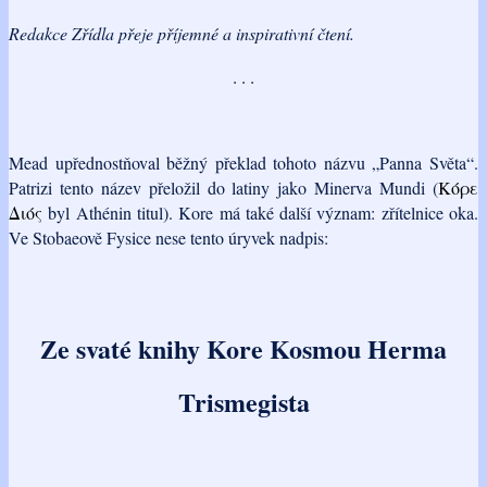
Redakce Zřídla přeje příjemné a inspirativní čtení.
. . .
Mead upřednostňoval běžný překlad tohoto názvu „Panna Světa“.
Patrizi tento název přeložil do latiny jako Minerva Mundi (
Κόρε
Διός
byl Athénin titul). Kore má také další význam: zřítelnice oka.
Ve Stobaeově Fysice nese tento úryvek nadpis:
Ze svaté knihy Kore Kosmou Herma
Trismegista