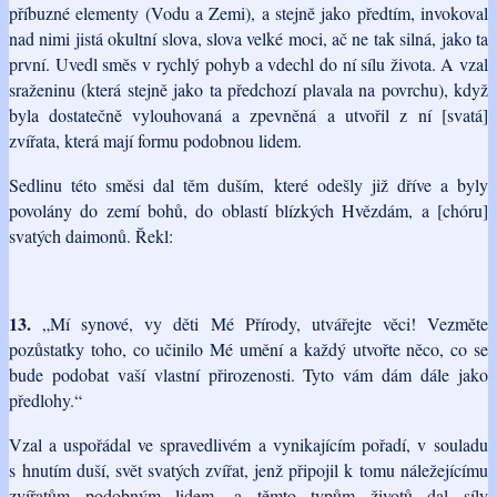
příbuzné elementy (Vodu a Zemi), a stejně jako předtím, invokoval
nad nimi jistá okultní slova, slova velké moci, ač ne tak silná, jako ta
první. Uvedl směs v rychlý pohyb a vdechl do ní sílu života. A vzal
sraženinu (která stejně jako ta předchozí plavala na povrchu), když
byla dostatečně vylouhovaná a zpevněná a utvořil z ní [svatá]
zvířata, která mají formu podobnou lidem.
Sedlinu této směsi dal těm duším, které odešly již dříve a byly
povolány do zemí bohů, do oblastí blízkých Hvězdám, a [chóru]
svatých daimonů. Řekl:
13.
„Mí synové, vy děti Mé Přírody, utvářejte věci! Vezměte
pozůstatky toho, co učinilo Mé umění a každý utvořte něco, co se
bude podobat vaší vlastní přirozenosti. Tyto vám dám dále jako
předlohy.“
Vzal a uspořádal ve spravedlivém a vynikajícím pořadí, v souladu
s hnutím duší, svět svatých zvířat, jenž připojil k tomu náležejícímu
zvířatům podobným lidem, a těmto typům životů dal síly