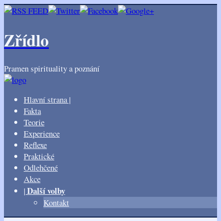
Zřídlo
Pramen spirituality a poznání
Hlavní strana |
Fakta
Teorie
Experience
Reflexe
Praktické
Odlehčené
Akce
Další volby
|
Kontakt