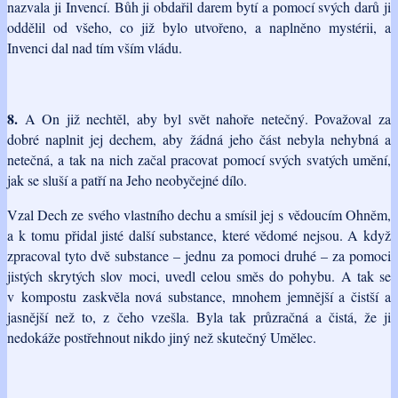
nazvala ji Invencí. Bůh ji obdařil darem bytí a pomocí svých darů ji
oddělil od všeho, co již bylo utvořeno, a naplněno mystérii, a
Invenci dal nad tím vším vládu.
8.
A On již nechtěl, aby byl svět nahoře netečný. Považoval za
dobré naplnit jej dechem, aby žádná jeho část nebyla nehybná a
netečná, a tak na nich začal pracovat pomocí svých svatých umění,
jak se sluší a patří na Jeho neobyčejné dílo.
Vzal Dech ze svého vlastního dechu a smísil jej s vědoucím Ohněm,
a k tomu přidal jisté další substance, které vědomé nejsou. A když
zpracoval tyto dvě substance – jednu za pomoci druhé – za pomoci
jistých skrytých slov moci, uvedl celou směs do pohybu. A tak se
v kompostu zaskvěla nová substance, mnohem jemnější a čistší a
jasnější než to, z čeho vzešla. Byla tak průzračná a čistá, že ji
nedokáže postřehnout nikdo jiný než skutečný Umělec.