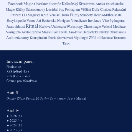
Facebook Magie
Kašmírský Šivaismus
Charakter
Filozofie
Antika
Enochiánská
Lucidní Sny
Magie
Klíčky Šalamounovy
Pentagram
Věštění
Duše
Chaldea
Relaxační
Filmy
Cvičení
LD
Magický Kruh
Venuše
Horus
Symboly
Helios-Mithra
Malá
Invokace
Encyklopedie Vánoc
Art
Ezoterická Navigace
Vizualizace
Vize
Pythagoras
Rituál
Jasnovidnost
Karlova Univerzita
Workshopy
Chaosmagie
Vedené Meditace
Castaneda
Vasugupta
Avalon
Zřídlo Magie
Am-Duat
Hermetické Náuky
Okultismus
Audiozáznamy
Zřídlo
Konspirační Teorie
Srovnávací Mytologie
Inkantace
Tearoom
Tarot
Iniciační panel
Přihlásit se
RSS
(příspěvky)
RSS
(komentáře)
Čeština pro WordPress
Autoři
Otakar
Zřídlo
Putnik 26
Sarkyr
Corny
rayen
Ja o x
Michal
Archív
►
2026 (8)
►
2025 (4)
►
2024 (12)
►
2023 (7)