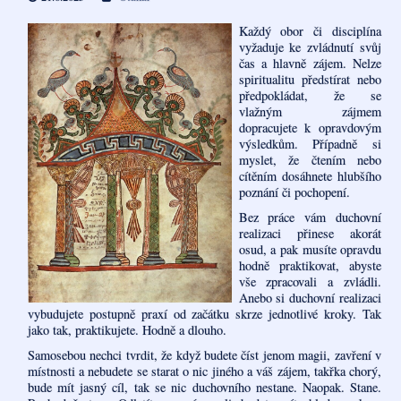
Každý obor či disciplína
vyžaduje ke zvládnutí svůj
čas a hlavně zájem. Nelze
spiritualitu předstírat nebo
předpokládat, že se
vlažným zájmem
dopracujete k opravdovým
výsledkům. Případně si
myslet, že čtením nebo
cítěním dosáhnete hlubšího
poznání či pochopení.
Bez práce vám duchovní
realizaci přinese akorát
osud, a pak musíte opravdu
hodně praktikovat, abyste
vše zpracovali a zvládli.
Anebo si duchovní realizaci
vybudujete postupně praxí od začátku skrze jednotlivé kroky. Tak
jako tak, praktikujete. Hodně a dlouho.
Samosebou nechci tvrdit, že když budete číst jenom magii, zavření v
místnosti a nebudete se starat o nic jiného a váš zájem, takřka chorý,
bude mít jasný cíl, tak se nic duchovního nestane. Naopak. Stane.