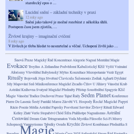
starořecký epos o …
Lucidní snění – základní techniky v praxi
12 roky ago
Snění jako takové je možné rozebírat z několika úhlů.
Postupem času jsem zjistila, …
Živlové krajiny – imaginační cvičení
8 roky ago
V živlech je třeba hledat to nesmrtelné a věčné. Uchopení živlů jako …
Snová Praxe
Magický Řád
Koncentrace
Alegorie
Nagual
Mentální Magie
Evokace
Kabalistický Kříž
Troyllus A Zellandine
Podvědomí
Vyšší Vnímání
Aforismy
Vševědění
Babylonský Mýtus
Konzultace
Mezopotamie
Vezír
Egypt
Rituály
Clavicula Salomonis
Bojovník
Jóga
Stvoření
Zodiak
Agharti
Dýchání
Síly
Mapování Snů
Minikonference
Magické Zrcadlo
Čížov U Jihlavy
Vánoční Krab
Klíč
Astrální Knihovna
Svatyně
Magické Předměty
Přístup
Soustředění
Spagyrie
Sedm Planet
Magie
Vánoční Tradice
Duchovní Praxe
Tajné Řády
Konference
Řecké Magické Papyri
Pierre De Lasenic
Šestý Pantákl Marsu
Zásvětí VI.
Hospody
Rácio
Poezie
Média
Astrální Paprsky
Posvěcení
Servitor
Živlový Rituál
Edward
Astrální
Kelley
Zlaté Verše
Stopařství
Chöd
Šifra
Ptahhotpe
Nagualismus
Cestování
Dream Gate
Tetragramaton
Voda
Mystika
Filosofie Sci-Fi
Mravy
Magie
Krychle
Schopnosti
Vampyrismus
Tabulky Osudu
Živlové Kombinace
Přednáška S
Besedou
Magie Času
2025
Sefirotický Strom
Řád
Ezoterika