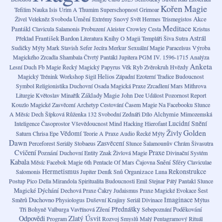
Kořen Magie
Tefilim
Nauka
Isis
Urim A Thumim
Superschopnost
Grimoar
Umění
Akce
Živel
Velekněz
Svoboda
Extrémy
Snový Svět
Hermes Trismegistos
Meditace
Pantákl
Clavicula Salamonis
Probuzení
Aleister Crowley
Cesta
Kristus
František Bardon
Astrál
Překlad
Literatura
Knihy O Magii
Templáři
Šiva
Sutra
Sudičky
Mýty
Mark Stavish
Sefer Jecíra
Merkur
Sexuální Magie
Paracelsus
Výroba
Magického Zrcadla
Shambala
Čtvrtý Pantákl Jupitera
PGM IV. 1596-1715
Analýza
Anketa
Lesní Duch
Fb Magie
Řecký Magický Papyrus
Věk Ryb
Zvěrokruh
Hvězdy
Helios
Magický Trénink
Workshop
Sigil
Západní Ezoterní Tradice
Budoucnost
Symbol
Religionistika
Duchovní Osada
Magická Praxe
Zrcadlení
Mars
Mithrova
Základy Magie
Liturgie
Květoslav Minařík
John Dee
Událost
Pozornost
Report
Kouzlo
Magické Zasvěcení
Archetyp
Cestování Časem
Magie Na Facebooku
Slunce
Alchymie
A Měsíc
Dech
Šípková Růženka
132
Svobodní Zednáři
Dílo
Mimozemská
Lucidní Snění
Inteligence
Časoprostor
Vševědoucnost
Mind Hacking
Hierofant
Golden
Živly
Vědomí
Saturn
Chrisa Epe
Teorie A Praxe
Audio
Řecké Mýty
Dawn
Zasvěcení
Perceforest
Seriály
Stobaeus
Slunce
Šalamounův Chrám
Šivasutra
Cvičení
Praxe
Poznání
Duchovní Entity
Znak
Živlová Magie
Divinační Systém
Kabala
Snění
Sféry
Měsíc
Facebok Magie
6th Pentacle Of Mars
Čajovna
Claviculae
Hermetismus
Organizace
Rekonstrukce
Salomonis
Jupiter
Deník Snů
Luna
Postup
Pico Della Mirandola
Spiritualita Budoucnosti
Emil Stejnar
Pátý Pantakl Slunce
Magické Dýchání
Dechová Praxe
Čakry
Judaismus
Praxe Magické Evokace
Šest
Duchovno
Imaginace
Směrů
Physiologus
Duševní Krajiny
Seriál
Divinace
Mýtus
Zření
Přednášky
Poděkování
Tři Bohyně
Valburga Vavřínová
Sebepoznání
Odpovědi
Zlatý Úsvit
Program
Rozvoj Smyslů
Malý Pentagramový Rituál