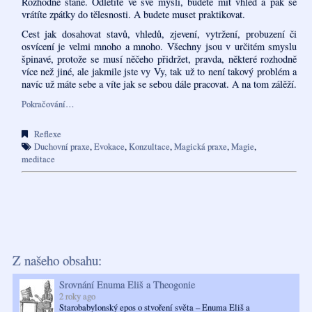
Rozhodně stane. Odletíte ve své mysli, budete mít vhled a pak se
vrátíte zpátky do tělesnosti. A budete muset praktikovat.
Cest jak dosahovat stavů, vhledů, zjevení, vytržení, probuzení či
osvícení je velmi mnoho a mnoho. Všechny jsou v určitém smyslu
špinavé, protože se musí něčeho přidržet, pravda, některé rozhodně
více než jiné, ale jakmile jste vy Vy, tak už to není takový problém a
navíc už máte sebe a víte jak se sebou dále pracovat. A na tom zálěží.
Pokračování…
Reflexe
Duchovní praxe
,
Evokace
,
Konzultace
,
Magická praxe
,
Magie
,
meditace
Z našeho obsahu:
Srovnání Enuma Eliš a Theogonie
2 roky ago
Starobabylonský epos o stvoření světa – Enuma Eliš a